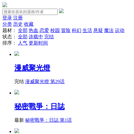
登录
注册
分类
历史
收藏
题材：
全部
热血
恋爱
校园
冒险
科幻
生活
悬疑
魔法
运动
状态：
全部
连载中
完结
排序：
人气
更新时间
漫威聚光燈
完结
漫威聚光燈 第29话
秘密戰爭：日誌
最新
秘密戰爭：日誌 第1话