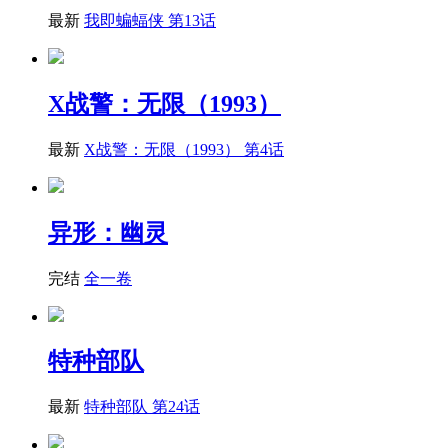
最新
我即蝙蝠侠 第13话
X战警：无限（1993）
最新
X战警：无限（1993） 第4话
异形：幽灵
完结
全一卷
特种部队
最新
特种部队 第24话