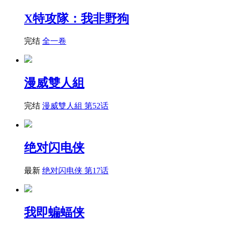
X特攻隊：我非野狗
完结
全一卷
漫威雙人組
完结
漫威雙人組 第52话
绝对闪电侠
最新
绝对闪电侠 第17话
我即蝙蝠侠