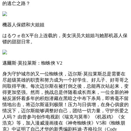
的逃亡之路？
機器人保鏢和大姐姐
はるウォ在X平台上连载的，美女演员大姐姐与她那机器人保
镖的甜甜日常。
邁爾斯·莫拉萊斯：蜘蛛俠 V2
身为守护城市的又一位蜘蛛侠，迈尔斯·莫拉莱斯总是需要在
尽超级英雄的职责和努力成为一个好学生、好儿子、好哥哥之
间取得平衡。每次迈尔斯在被打倒之後，总能再次站起来，变
得更加坚强。然而，挑战总是伴随着成长而来，一位全新的神
秘反派怀着多年的积怨潜藏在黑暗之中布下杀局，即将毫不留
情地出击，将迈尔斯逼到极限！压力与日俱增，在身心俱疲的
情况下，迈尔斯能够调整好自己，团结一切力量，守护所爱之
人吗？ 由曾参与创作电视剧《瑞克与莫蒂》《机器鸡》《女
浩克》等，加入漫威漫画後在《神奇蜘蛛侠》V5和《蜘蛛朋
克》中证明了自己才华的新秀编剧科迪·齐格拉尔（Cody