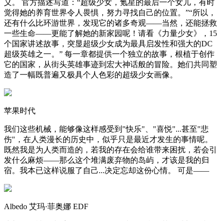
义。 官方描述写道：“超级少女，氪星的最后一个女儿，有时
觉得她的养育世界令人畏惧，努力寻找自己的位置。”“所以，
还有什么比环游世界，发现它的诸多奇观——当然，还能拯救
一些生命——更能了解她的新家园呢！请看《力量少女》，15
个国家讲述故事，突显超级少女成为最具启发性和强大的DC
超级英雄之一。” 每一章都提供一个独立的故事，根植于创作
它的国家，从街头英雄事迹到宏大神话般的冒险。她们共同塑
造了一幅既普遍又极具个人色彩的超级少女画像。
苹果时代
我们这些机械，能够像这样感受到"快乐"、"喜悦"...甚至"悲
伤"，在人类漫长的历史中，似乎只是最近才发生的事情呢。
既然我是为人类而造的，若我的存在会给谁带来困扰，若会引
发什么麻烦——那么这个堆满废弃物的岛屿，才该是我的归
宿。我本已这样说服了自己...决定忘却这份心情。 可是——
Albedo 艾玛·菲奥娜 EDF