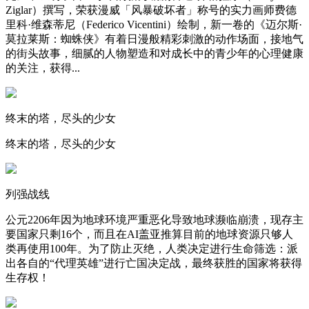
Ziglar）撰写，荣获漫威「风暴破坏者」称号的实力画师费德
里科·维森蒂尼（Federico Vicentini）绘制，新一卷的《迈尔斯·
莫拉莱斯：蜘蛛侠》有着日漫般精彩刺激的动作场面，接地气
的街头故事，细腻的人物塑造和对成长中的青少年的心理健康
的关注，获得...
终末的塔，尽头的少女
终末的塔，尽头的少女
列强战线
公元2206年因为地球环境严重恶化导致地球濒临崩溃，现存主
要国家只剩16个，而且在AI盖亚推算目前的地球资源只够人
类再使用100年。为了防止灭绝，人类决定进行生命筛选：派
出各自的“代理英雄”进行亡国决定战，最终获胜的国家将获得
生存权！