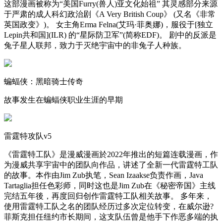
这部漫画被称为“美国Furry(兽人)亚文化始祖” 其灵感部分来源
于严肃的成人科幻政治剧《A Very British Coup》 (又名《非常
英国政变》)。 女主角Erma Felna(艾玛·菲奥娜)，服役于[独立
Lepin共和国](ILR) 的“星际防卫军”(简称EDF)。 剧中的反派是
兔子星人联邦，致力于灭绝宇宙中的非兔子人种族。
蝙蝠侠：黑暗骑士传奇
故事发生在蝙蝠侠职业生涯的早期
雷霆特攻队v5
《雷霆特工队》是漫威漫画於2022年推出的短篇连载漫画，作
为漫威共享宇宙中的团队向作品，讲述了全新一代雷霆特工队
的故事。本作由Jim Zub执笔，Sean Izaakse负责作画，Java
Tartaglia担任色彩师，同时这也是Jim Zub在《秘密帝国》主线
完结五年後，再度回归创作雷霆特工队相关故事。 多年来，
使用雷霆特工队之名的团队经历过多次定位转变，在威尔逊?
菲斯克担任纽约市长期间，这支队伍曾是他手下作恶多端的执