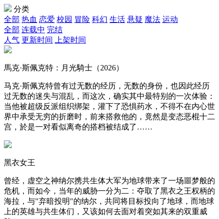
分类
全部
热血
恋爱
校园
冒险
科幻
生活
悬疑
魔法
运动
全部
连载中
完结
人气
更新时间
上架时间
馬克·斯佩克特：月光騎士（2026）
马克·斯佩克特曾有过无数的经历，无数的身份，也因此经历
过无数的迷失与混乱，而这次，确实其中最特别的一次体验：
当他被超级反派组织绑架，灌下了恐惧药水，不得不在内心世
界中承受无穷的折磨时，前来搭救他的，竟然是变态恶棍十二
宫，於是一对看似离奇的搭档被结成了……
黑衣女王
曾经，虚空之神纳尔携共生体大军为地球带来了一场噩梦般的
危机，而如今，当年的威胁一分为二：夺取了黑衣之王权柄的
海拉，与"弃暗投明"的纳尔，共同将目标投向了地球，而地球
上的英雄与共生体们，又该如何去面对着突如其来的双重威