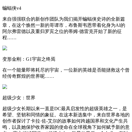
蝙蝠侠v4
来自强强联合的新创作团队为我们揭开蝙蝠侠史诗的全新篇
章，在这个焕然一新的哥谭市，布鲁斯韦恩带着化身为AI的
阿尔弗雷德以及重归罗宾之位的蒂姆·德雷克开始了新的征
程……
变形金刚：G1宇宙之终焉
在一个能量即将耗尽的宇宙，一位新的英雄是否能拯救这个曾
经传奇辉煌的世界呢……
超级少女：世界
超级少女长期以来一直是DC最具启发性的超级英雄之一，是
希望、坚韧和同情的象征。在这本新选集中，来自世界各地的
创作者探讨了卡拉·佐-艾尔的故事如何跨越国界和文化产生共
鸣，以及她保护收养家园的使命在全球视角下如何赋予新的意