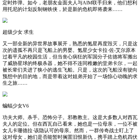
定时炸弹。如今，老朋友金面夫人与AIM联手归来，他们想利
用托尼的计划反制钢铁侠，於是新的危机即将袭来……
超级少女 求生
又一部全新的异世界故事展开，熟悉的氪星再度毁灭，只是这
次的遗孤不再只是飞船上的男婴。氪星少女卡拉·佐-艾尔原本
过着平凡的校园生活，但当丧心病狂的军国分子佐德将军搬出
了威胁星球的终极杀器，她不得不连同稚嫩的堂弟卡尔，一起
被长辈们关进了狭小的逃生飞船。只是，这次的飞船没有驶向
预想中的目的地，而是带着这对姐弟开始了一场惊心动魄的求
生之旅……
蝙蝠少女V6
功夫大师。杀手。恐怖分子。邪教教主。这是大多数人对西瓦
夫人的定位。但在西瓦自己看来，她也是一位母亲，一位不被
女儿卡珊德拉·该隐认可的母亲。然而，一群传奇战士盯上了
这对母女，她们是否能暂时搁置旧恨新仇，携手踏上危机四伏