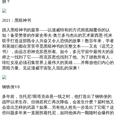
胁？
2021：黑暗神书
踏入黑暗神书的篇章——以漫威特有的方式彻底颠覆你的认
知！备受赞誉的作家史蒂夫·奥兰多与杰出的艺术家西恩·托米
联手打造这部既令人兴奋又令人恐惧的故事！数百年来，学者
和英雄们都在苦苦寻觅黑暗神书的完整文本——又名《诅咒之
书》，由远古邪神克苏恩所着。如今，多元宇宙中最伟大的巫
师之一找到了它——而克苏恩也找到了他。为了拯救所有人，
绯红女巫必须召集世界上最伟大的英雄……并释放他们内心的
黑暗力量。见证漫威宇宙坠入混乱的深渊！
钢铁侠V8
多年前，当托尼?斯塔克命悬一线之时，他打造出了钢铁侠的
战甲以求生存。但倘若死亡再次降临，会发生什麽？届时他又
会造出怎样的武器？如果…另有他人抢先一步造出了它呢？这
些问题多年来一直困扰着托尼，如同他体内一颗随时会爆炸的