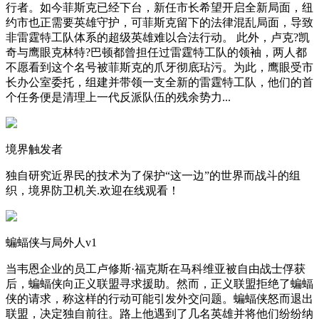
行者。如今菲斯克已经下台，新任市长希望开启全新局面，纽
约市也正需要英雄守护，可菲斯克留下的法律混乱局面，导致
非雷霆特工队体系的超级英雄难以合法行动。 此外，卢克?凯
奇与鹰眼克林特?巴顿都曾担任过雷霆特工队的领袖，两人都
不愿看到这个名号被菲斯克的爪牙彻底玷污。为此，鹰眼受市
长办公室委托，组建并带领一支全新的雷霆特工队，他们的首
个任务便是清理上一代反派队伍的残余势力...
境界触发者
独自研究近界民的技术为了保护“这一边”的世界而战斗的组
织，境界防卫机关.欢迎在线观看！
蝙蝠侠与局外人v1
当韦恩企业的员工卢修斯·福克斯在马科维亚被自由战士俘获
后，蝙蝠侠向正义联盟寻求援助。然而，正义联盟拒绝了蝙蝠
侠的请求，称这样的行动可能引发外交问题。蝙蝠侠怒而退出
联盟，决定独自前往。路上他遇到了几名英雄并将他们纷纷纳