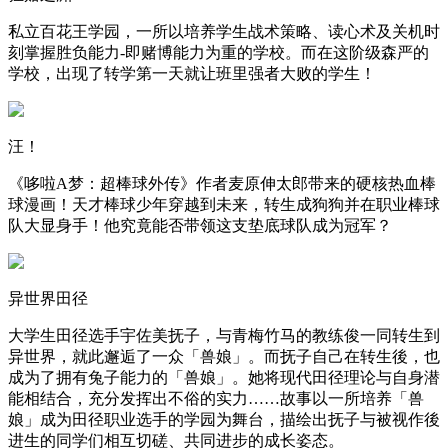
私立百花王学园，一所以培养学生战术策略、读心术及关机时
刻掌握胜负能力-即赌博能力为重的学校。而在这阶级森严的
学校，出现了转学第一天就让班里强者大败的学生！
汪！
《哆啦A梦：超棒球外传》作者麦原伸太郎带来的硬核热血棒
球漫画！天才棒球少年穿越到未来，转生成狗狗并在职业棒球
队大显身手！他究竟能否带领这支垫底球队成为冠军？
异世界田径
大学生田径选手宇佐美抚子，与青梅竹马的教练俊一同转生到
异世界，就此邂逅了一众「兽娘」。而抚子自己在转生後，也
成为了拥有兔子能力的「兽娘」。她将现代田径理论与自身潜
能相结合，充分发挥出不俗的实力……故事以一所培养「兽
娘」成为田径职业选手的学园为舞台，描绘出抚子与被视作後
进生的同学们相互切磋、共同进步的成长姿态。