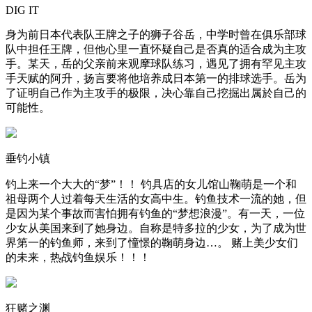
DIG IT
身为前日本代表队王牌之子的狮子谷岳，中学时曾在俱乐部球
队中担任王牌，但他心里一直怀疑自己是否真的适合成为主攻
手。某天，岳的父亲前来观摩球队练习，遇见了拥有罕见主攻
手天赋的阿升，扬言要将他培养成日本第一的排球选手。岳为
了证明自己作为主攻手的极限，决心靠自己挖掘出属於自己的
可能性。
垂钓小镇
钓上来一个大大的“梦”！！ 钓具店的女儿馆山鞠萌是一个和
祖母两个人过着每天生活的女高中生。钓鱼技术一流的她，但
是因为某个事故而害怕拥有钓鱼的“梦想浪漫”。有一天，一位
少女从美国来到了她身边。自称是特多拉的少女，为了成为世
界第一的钓鱼师，来到了憧憬的鞠萌身边…。 赌上美少女们
的未来，热战钓鱼娱乐！！！
狂赌之渊