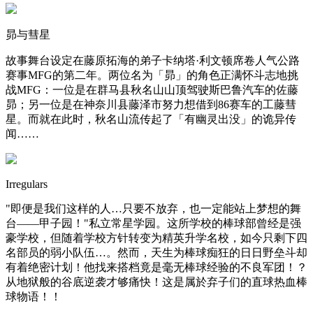
昴与彗星
故事舞台设定在藤原拓海的弟子卡纳塔·利文顿席卷人气公路
赛事MFG的第二年。两位名为「昴」的角色正满怀斗志地挑
战MFG：一位是在群马县秋名山山顶驾驶斯巴鲁汽车的佐藤
昴；另一位是在神奈川县藤泽市努力想借到86赛车的工藤彗
星。而就在此时，秋名山流传起了「有幽灵出没」的诡异传
闻……
Irregulars
"即便是我们这样的人…只要不放弃，也一定能站上梦想的舞
台——甲子园！"私立常星学园。这所学校的棒球部曾经是强
豪学校，但随着学校方针转变为精英升学名校，如今只剩下四
名部员的弱小队伍…。然而，天生为棒球痴狂的日日野垒斗却
有着绝密计划！他找来搭档竟是毫无棒球经验的不良军团！？
从地狱般的谷底逆袭才够痛快！这是属於弃子们的直球热血棒
球物语！！