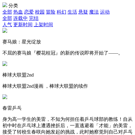
分类
全部
热血
恋爱
校园
冒险
科幻
生活
悬疑
魔法
运动
全部
连载中
完结
人气
更新时间
上架时间
赛马娘：星光绽放
不屈的赛马娘『樱花桂冠』的新的传说即将开始了——。
棒球大联盟2nd
棒球大联盟2nd漫画 ，棒球大联盟的续作
春雷乒乓
身为高一学生的美雷，不知为何担任着乒乓球部的教练！自从
初中时在乒乓球上遭遇挫折后，一直逃避着「才能」的美雷，
接受了转校生春咲向她发起的挑战，此时她察觉到自己对乒乓