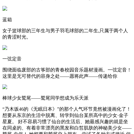
蓝箱
女子篮球部的三年生与男子羽毛球部的二年生,只属于两个人
的青涩时光。
一弦定音
围绕面临废部的古筝部的青春校园音乐题材漫画。一弦定音！
这里是无可替代的容身之处——愿将此声——传递给你
棒球少女鹫尾——鹫尾同学想成为乐天派
“乃木坂46的《无眠日本》”的那个人气环节竟然被漫画化了！
想要从东京的生活中脱离、转学到仙台某所高中的少女·金子
星夏。 好不容易习惯了仙台的生活后、她最感兴趣的就是坐
在同桌的、有着非常漂亮的黑发和白皙肌肤的神秘美少女——