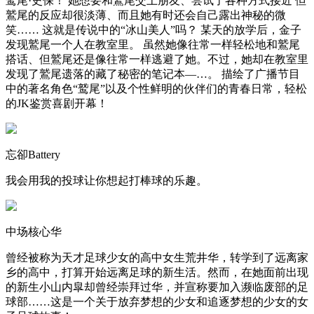
鹫尾·史保！ 她想要和鷲尾交上朋友、尝试了各种方式接近 但
鷲尾的反应却很淡薄、而且她有时还会自己露出神秘的微
笑…… 这就是传说中的“冰山美人”吗？ 某天的放学后，金子
发现鷲尾一个人在教室里。 虽然她像往常一样轻松地和鷲尾
搭话、但鷲尾还是像往常一样逃避了她。不过，她却在教室里
发现了鷲尾遗落的藏了秘密的笔记本—…。 描绘了广播节目
中的著名角色“鹫尾”以及个性鲜明的伙伴们的青春日常，轻松
的JK鉴赏喜剧开幕！
忘卻Battery
我会用我的投球让你想起打棒球的乐趣。
中场核心华
曾经被称为天才足球少女的高中女生荒井华，转学到了远离家
乡的高中，打算开始远离足球的新生活。然而，在她面前出现
的新生小山内皐却曾经崇拜过华，并宣称要加入濒临废部的足
球部……这是一个关于放弃梦想的少女和追逐梦想的少女的女