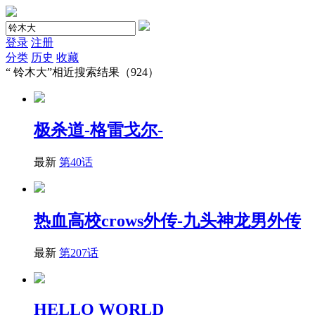
登录
注册
分类
历史
收藏
“
铃木大
”相近搜索结果（924）
极杀道-格雷戈尔-
最新
第40话
热血高校crows外传-九头神龙男外传
最新
第207话
HELLO WORLD