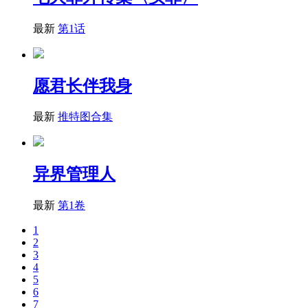
最新
第1话
愿君长伴我身
最新
推特图合集
异界管理人
最新
第1卷
1
2
3
4
5
6
7