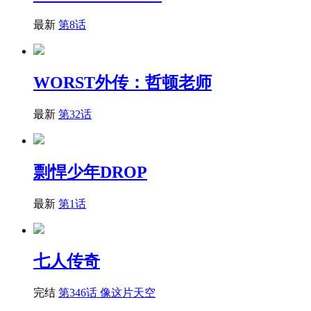
最新
第8话
WORST外传：哲顿老师
最新
第32话
剽悍少年DROP
最新
第1话
七人传奇
完结
第346话 像这片天空