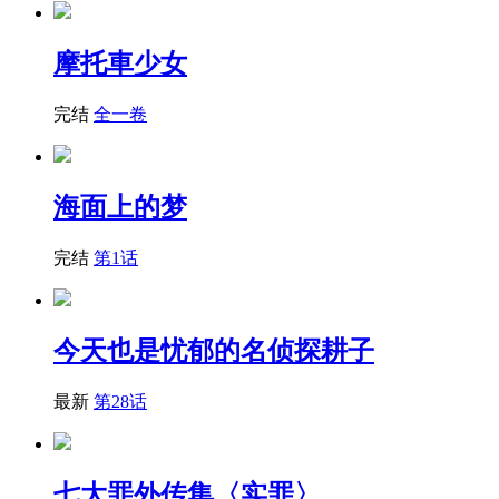
摩托車少女
完结
全一卷
海面上的梦
完结
第1话
今天也是忧郁的名侦探耕子
最新
第28话
七大罪外传集〈实罪〉