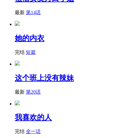
最新
第14话
她的内衣
完结
短篇
这个班上没有辣妹
最新
第20话
我喜欢的人
完结
全一话