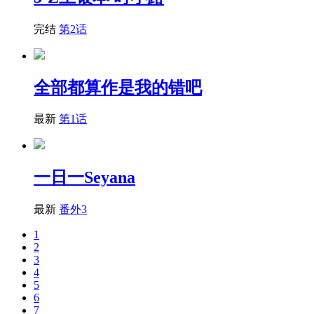
完结
第2话
全部都算作是我的错吧
最新
第1话
一日一Seyana
最新
番外3
1
2
3
4
5
6
7