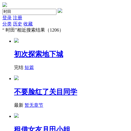
登录
注册
分类
历史
收藏
“
时田
”相近搜索结果（1206）
初次探索地下城
完结
短篇
不要脸红了关目同学
最新
暂无章节
租借女友月田小姐