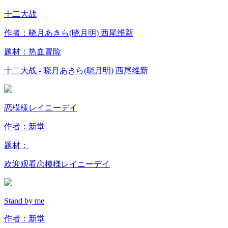
十二大战
作者：晓月あきら(晓月明) 西尾维新
题材：
热血
冒险
十二大战 - 晓月あきら(晓月明) 西尾维新
恋模様レイニーデイ
作者：新堂
题材：
欢迎观看恋模様レイニーデイ
Stand by me
作者：新堂