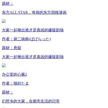
题材：
东方ALL STAR，有病的东方四格漫画
大家一起揪出谁才是真凶的嫌疑剧场
作者：厨二病栋(ぱげらった)
题材：
悬疑
大家一起揪出谁才是真凶的嫌疑剧场
办公室的心酱2
作者：猫好たま
题材：
幻想乡的大家，在都市生活的日常