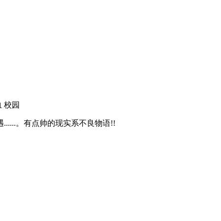
血
校园
...。有点帅的现实系不良物语!!