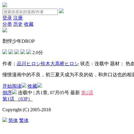
登录
注册
分类
历史
收藏
剽悍少年DROP
2.0分
作者：
品川ヒロシ
铃木大
高桥ヒロシ
状态：
连载中
题材：
热
憧憬漫画中的不良，初三夏天成为不良的佑，和井口达也的相遇...
开始阅读
收藏
倒序
连载中 | 共1章, 07月05号
最新
第1话
第1话
（63P）
Copyright (C) 2005-2018
简体
繁体