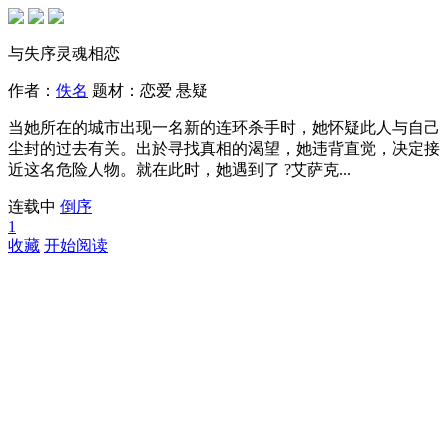
与失序灵魂相恋
作者：
佚名
题材：
恋爱
悬疑
当她所在的城市出现一名新的连环杀手时，她怀疑此人与自己
尘封的过去有关。出於寻找真相的渴望，她违背直觉，决定接
近这名危险人物。就在此时，她遇到了 ?艾萨克...
连载中
倒序
1
收藏
开始阅读