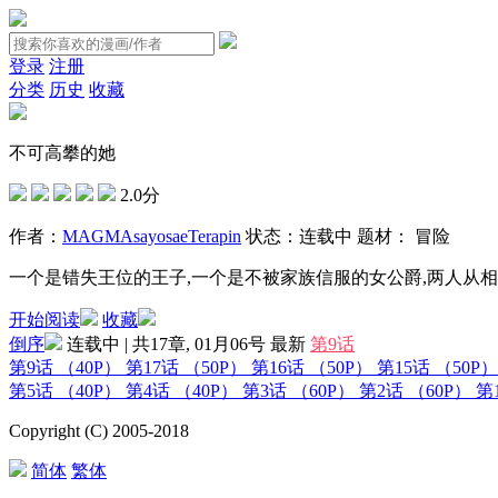
登录
注册
分类
历史
收藏
不可高攀的她
2.0分
作者：
MAGMA
sayosae
Terapin
状态：
连载中
题材：
冒险
一个是错失王位的王子,一个是不被家族信服的女公爵,两人从
开始阅读
收藏
倒序
连载中 | 共17章, 01月06号
最新
第9话
第9话
（40P）
第17话
（50P）
第16话
（50P）
第15话
（50P）
第5话
（40P）
第4话
（40P）
第3话
（60P）
第2话
（60P）
第
Copyright (C) 2005-2018
简体
繁体