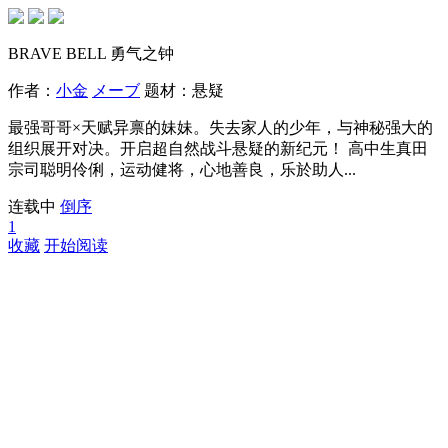
BRAVE BELL 勇气之钟
作者：
小金
メーブ
题材：
悬疑
最强哥哥×天赋异禀的妹妹。失去家人的少年，与神秘强大的
组织展开对决。开启超自然战斗悬疑的新纪元！ 高中生真田
宗司聪明伶俐，运动健将，心地善良，乐於助人...
连载中
倒序
1
收藏
开始阅读