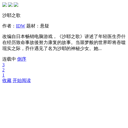
沙耶之歌
作者：
IDW
题材：
悬疑
改编自日本畅销电脑游戏，《沙耶之歌》讲述了年轻医生乔什
在经历致命事故後努力康复的故事。当噩梦般的世界即将吞噬
现实之际，乔什遇见了名为沙耶的神秘少女。她...
连载中
倒序
3
2
1
收藏
开始阅读