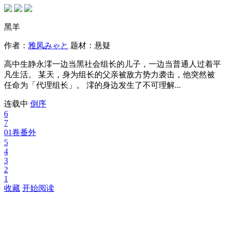
黑羊
作者：
雅凤みゃと
题材：
悬疑
高中生静永澪一边当黑社会组长的儿子，一边当普通人过着平
凡生活。 某天，身为组长的父亲被敌方势力袭击，他突然被
任命为「代理组长」。 澪的身边发生了不可理解...
连载中
倒序
6
7
01卷番外
5
4
3
2
1
收藏
开始阅读