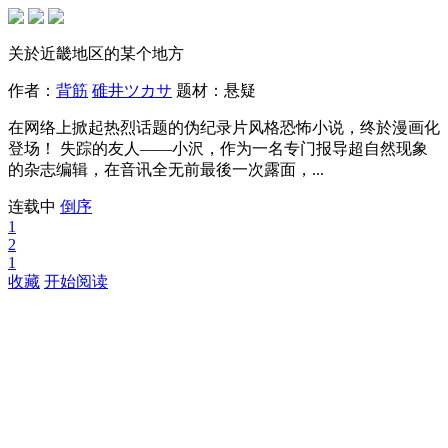
关於近畿地区的某个地方
作者：
背筋
碓井ツカサ
题材：
悬疑
在网络上掀起热烈话题的伪纪录片风格恐怖小说，终於漫画化
登场！ 失踪的友人——小沢，作为一名专门报导超自然现象
的杂志编辑，在音讯全无前最後一次露面，...
连载中
倒序
1
2
1
收藏
开始阅读