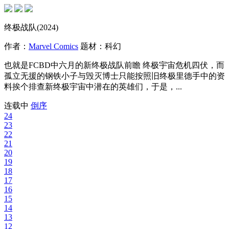
终极战队(2024)
作者：
Marvel Comics
题材：
科幻
也就是FCBD中六月的新终极战队前瞻 终极宇宙危机四伏，而
孤立无援的钢铁小子与毁灭博士只能按照旧终极里德手中的资
料挨个排查新终极宇宙中潜在的英雄们，于是，...
连载中
倒序
24
23
22
21
20
19
18
17
16
15
14
13
12