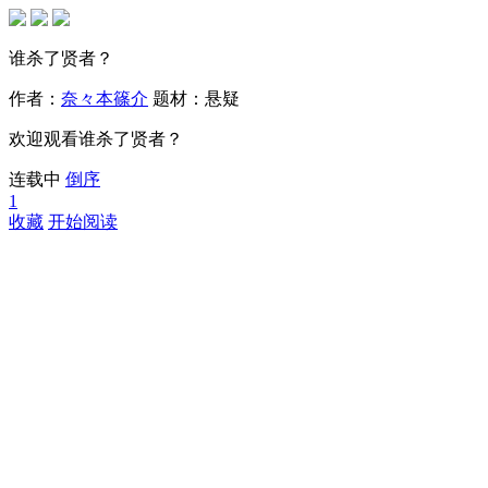
谁杀了贤者？
作者：
奈々本篠介
题材：
悬疑
欢迎观看谁杀了贤者？
连载中
倒序
1
收藏
开始阅读