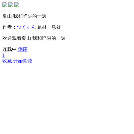
夏山 我和陷阱的一週
作者：
つくすん
题材：
悬疑
欢迎观看夏山 我和陷阱的一週
连载中
倒序
1
收藏
开始阅读